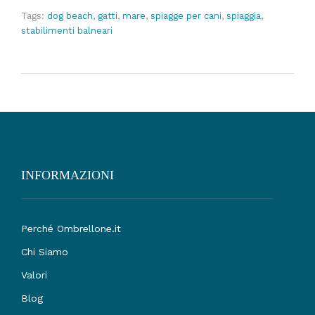
Tags:
dog beach
,
gatti
,
mare
,
spiagge per cani
,
spiaggia
,
stabilimenti balneari
INFORMAZIONI
Perché Ombrellone.it
Chi Siamo
Valori
Blog